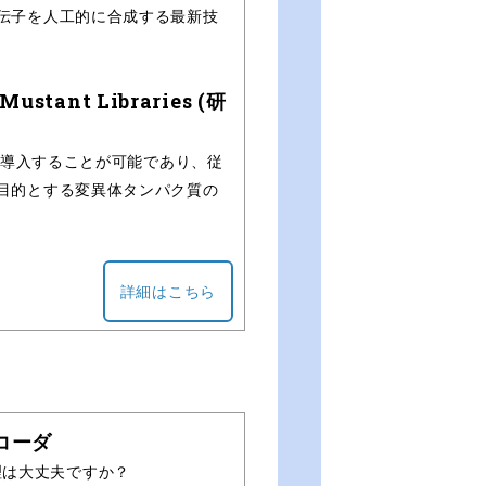
伝子を人工的に合成する最新技
ant Libraries (研
を導入することが可能であり、従
目的とする変異体タンパク質の
詳細はこちら
レコーダ
理は大丈夫ですか？