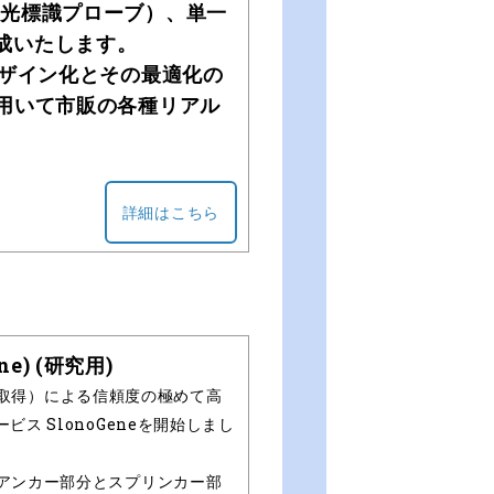
二重蛍光標識プローブ）、単一
合成いたします。
デザイン化とその最適化の
用いて市販の各種リアル
詳細はこちら
e) (研究用)
取得）による信頼度の極めて高
ビス SlonoGeneを開始しまし
（アンカー部分とスプリンカー部