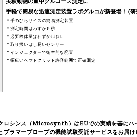
実験動物の血中グルコース測定に
手軽で簡易な迅速測定装置ラボグルコが新登場！ (研
＊手のひらサイズの簡易測定装置
＊測定時間はわずか５秒
＊必要検体量はわずか1.1μＬ
＊取り扱いはし易いセンサー
＊インジェクターで衛生的な廃棄
＊幅広いヘマトクリット許容範囲で正確測定
クロシンス（Microsynth）はEUでの実績を基に
とプラマープローブの機能試験受託サービスをお届け