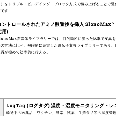
分）をトリプル・ビルデイング・ブロック方式で積み上げることで遺
術です
コントロールされたアミノ酸置換を挿入 SlonoMax™ Must
究用)
SlonoMax変異体ライブラリーでは、目的箇所に狙った比率で変異
来の方法に比べ、飛躍的に充実した遺伝子変異ライブラリーであり、
取得が極めて効率的に行える。
LogTag (ログタグ) 温度・湿度モニタリング・
輸送中の医薬品、ワクチン、酵素、試薬、生鮮食品等の温度管