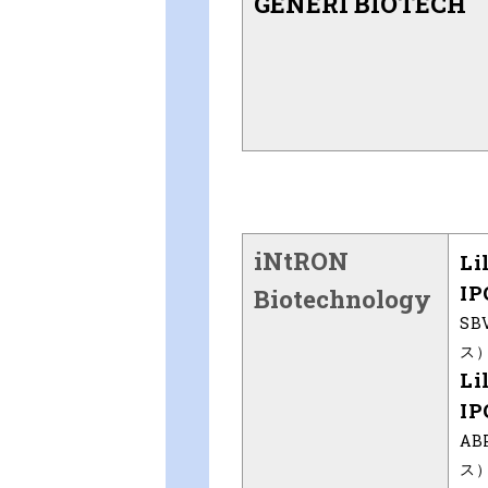
GENERI BIOTECH
iNtRON
Li
IP
Biotechnology
S
ス
Li
IP
A
ス