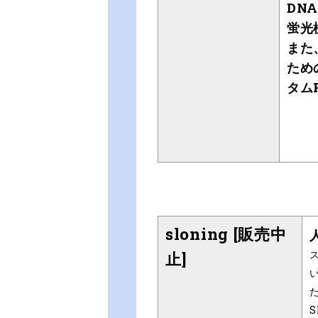
DN
蛍光
また
ため
タム
sloning [販売中
止]