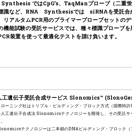
A Synthesis ではCpG’s、TaqManプローブ（
標識など、RNA Synthesisでは siRNAを受託
、リアルタムPCR用のプライマープローブセットの
の機能試験の受託サービスでは、種々標識プローブを
PCR装置を使って最適化テストを請け負います。
人工遺伝子受託合成サービス Slonomics™ (SlonoGen
スローニング社はトリプル・ビルディング・ブロック方式（国際特許
い人工遺伝子合成法 Slonomicsテクノロジーを開発し、その受託サー
た。
Slonomicsテクノロジーは二本鎖のDNAビルディング・ブロック