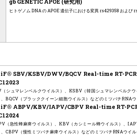
gb GENETIC APOE (研究用)
ヒトゲノム DNA の APOE 遺伝子における変異 rs429358 および 
liF® SBV/KSBV/DWV/BQCV Real-time RT-PC
C12023
BV（シュマレンベルクウイルス）、KSBV（韓国シュマレンベルク
）、BQCV（ブラッククイーン細胞ウイルス）などのミツバチRNA
liF® ABPV/KBV/IAPV/CBPV Real-time RT-P
C12024
BPV（急性蜂麻痺ウイルス）、KBV（カシミール蜂ウイルス）、IA
）、CBPV（慢性ミツバチ麻痺ウイルス）などのミツバチRNAウイ